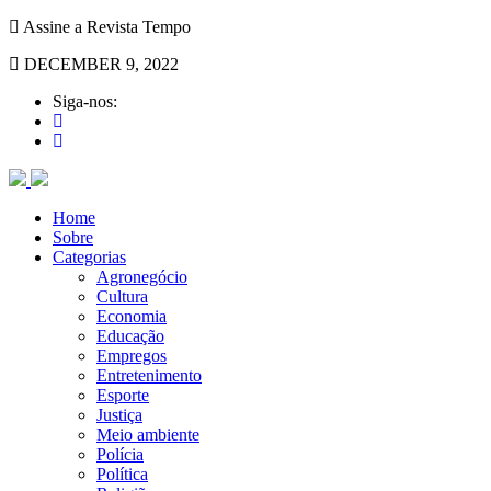
Assine a Revista Tempo
DECEMBER 9, 2022
Siga-nos:
Home
Sobre
Categorias
Agronegócio
Cultura
Economia
Educação
Empregos
Entretenimento
Esporte
Justiça
Meio ambiente
Polícia
Política