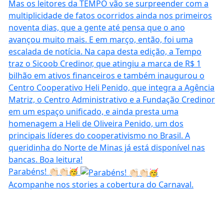
Parabéns! 👏🏻👏🏻🥳
Acompanhe nos stories a cobertura do Carnaval.