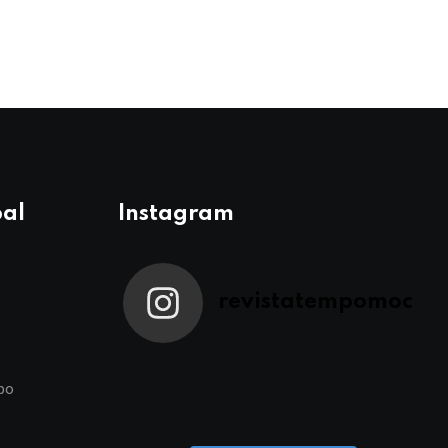
pal
Instagram
revistatempomoc
po