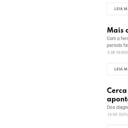
LEIA M
Mais 
Com o feri
período f
9 DE FEVER
LEIA M
Cerca
apont
Dos diagno
16 DE OUT