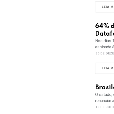
LEIA M
64% d
Dataf
Nos dias 1
assinada é
30 DE DEZ
LEIA M
Brasil
O estudo, 
renunciar
19 DE JUL