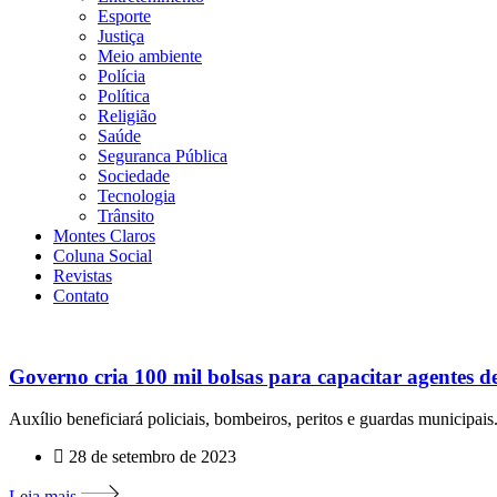
Esporte
Justiça
Meio ambiente
Polícia
Política
Religião
Saúde
Seguranca Pública
Sociedade
Tecnologia
Trânsito
Montes Claros
Coluna Social
Revistas
Contato
Governo cria 100 mil bolsas para capacitar agentes d
Auxílio beneficiará policiais, bombeiros, peritos e guardas municipais
28 de setembro de 2023
Leia mais