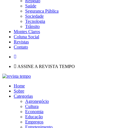
Religião
Saúde
Seguranca Pública
Sociedade
Tecnologia
Trânsito
Montes Claros
Coluna Social
Revistas
Contato
ASSINE A REVISTA TEMPO
Home
Sobre
Categorias
Agronegócio
Cultura
Economia
Educação
Empregos
Entretenimento