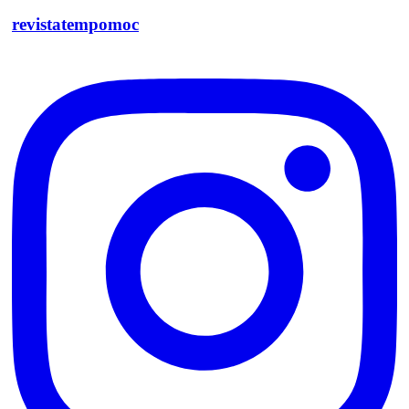
revistatempomoc