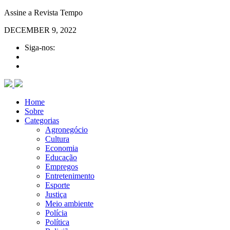
Assine a Revista Tempo
DECEMBER 9, 2022
Siga-nos:
Home
Sobre
Categorias
Agronegócio
Cultura
Economia
Educação
Empregos
Entretenimento
Esporte
Justiça
Meio ambiente
Polícia
Política