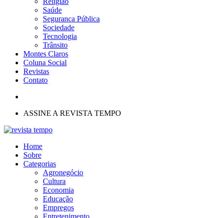
Religião
Saúde
Seguranca Pública
Sociedade
Tecnologia
Trânsito
Montes Claros
Coluna Social
Revistas
Contato
ASSINE A REVISTA TEMPO
Home
Sobre
Categorias
Agronegócio
Cultura
Economia
Educação
Empregos
Entretenimento