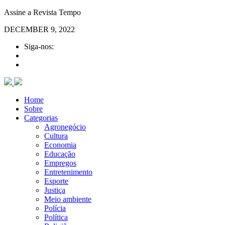
Assine a Revista Tempo
DECEMBER 9, 2022
Siga-nos:
Home
Sobre
Categorias
Agronegócio
Cultura
Economia
Educação
Empregos
Entretenimento
Esporte
Justiça
Meio ambiente
Polícia
Política