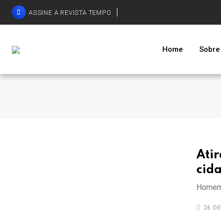
ASSINE A REVISTA TEMPO
Home
Sobre
Ati
cid
Homem 
26 DE