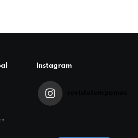
pal
Instagram
revistatempomoc
po