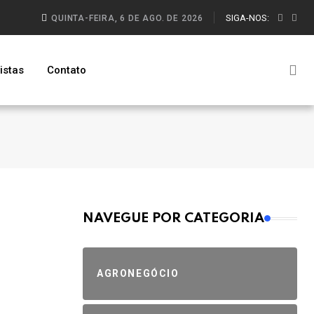
SIGA-NOS:
QUINTA-FEIRA, 6 DE AGO. DE 2026
istas
Contato
MAIS VISTOS
m
NAVEGUE POR CATEGORIA
AGRONEGÓCIO