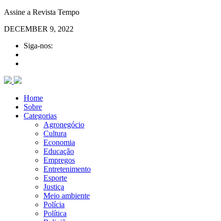
Assine a Revista Tempo
DECEMBER 9, 2022
Siga-nos:
Home
Sobre
Categorias
Agronegócio
Cultura
Economia
Educação
Empregos
Entretenimento
Esporte
Justiça
Meio ambiente
Polícia
Política