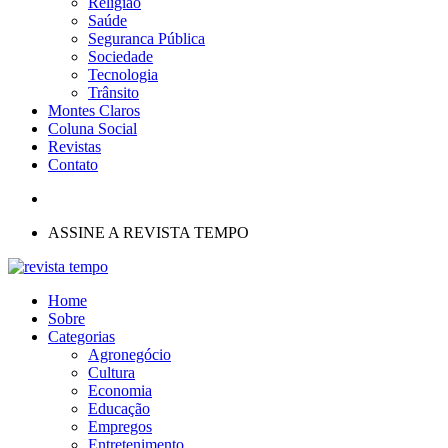
Religião
Saúde
Seguranca Pública
Sociedade
Tecnologia
Trânsito
Montes Claros
Coluna Social
Revistas
Contato
ASSINE A REVISTA TEMPO
Home
Sobre
Categorias
Agronegócio
Cultura
Economia
Educação
Empregos
Entretenimento