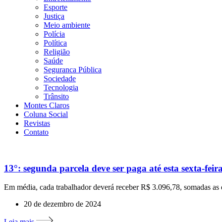
Esporte
Justiça
Meio ambiente
Polícia
Política
Religião
Saúde
Seguranca Pública
Sociedade
Tecnologia
Trânsito
Montes Claros
Coluna Social
Revistas
Contato
13°: segunda parcela deve ser paga até esta sexta-feira
Em média, cada trabalhador deverá receber R$ 3.096,78, somadas as 
20 de dezembro de 2024
Leia mais