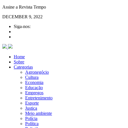
Assine a Revista Tempo
DECEMBER 9, 2022
Siga-nos:
Home
Sobre
Categorias
Agronegócio
Cultura
Economia
Educação
Empregos
Entretenimento
Esporte
Justiça
Meio ambiente
Polícia
Política