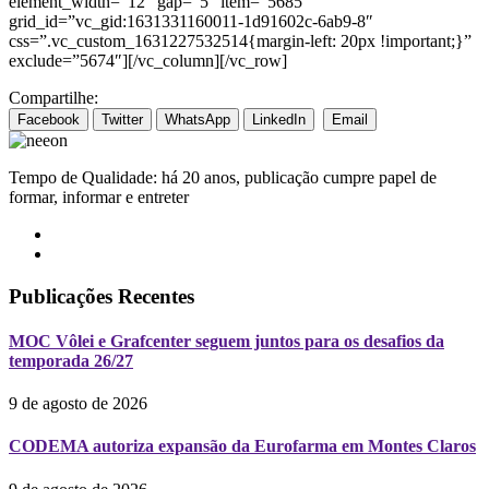
element_width=”12″ gap=”5″ item=”5685″
grid_id=”vc_gid:1631331160011-1d91602c-6ab9-8″
css=”.vc_custom_1631227532514{margin-left: 20px !important;}”
exclude=”5674″][/vc_column][/vc_row]
Compartilhe:
Facebook
Twitter
WhatsApp
LinkedIn
Email
Tempo de Qualidade: há 20 anos, publicação cumpre papel de
formar, informar e entreter
Publicações Recentes
MOC Vôlei e Grafcenter seguem juntos para os desafios da
temporada 26/27
9 de agosto de 2026
CODEMA autoriza expansão da Eurofarma em Montes Claros