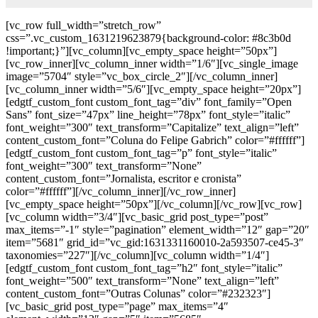
[vc_row full_width=”stretch_row”
css=”.vc_custom_1631219623879{background-color: #8c3b0d
!important;}”][vc_column][vc_empty_space height=”50px”]
[vc_row_inner][vc_column_inner width=”1/6″][vc_single_image
image=”5704″ style=”vc_box_circle_2″][/vc_column_inner]
[vc_column_inner width=”5/6″][vc_empty_space height=”20px”]
[edgtf_custom_font custom_font_tag=”div” font_family=”Open
Sans” font_size=”47px” line_height=”78px” font_style=”italic”
font_weight=”300″ text_transform=”Capitalize” text_align=”left”
content_custom_font=”Coluna do Felipe Gabrich” color=”#ffffff”]
[edgtf_custom_font custom_font_tag=”p” font_style=”italic”
font_weight=”300″ text_transform=”None”
content_custom_font=”Jornalista, escritor e cronista”
color=”#ffffff”][/vc_column_inner][/vc_row_inner]
[vc_empty_space height=”50px”][/vc_column][/vc_row][vc_row]
[vc_column width=”3/4″][vc_basic_grid post_type=”post”
max_items=”-1″ style=”pagination” element_width=”12″ gap=”20″
item=”5681″ grid_id=”vc_gid:1631331160010-2a593507-ce45-3″
taxonomies=”227″][/vc_column][vc_column width=”1/4″]
[edgtf_custom_font custom_font_tag=”h2″ font_style=”italic”
font_weight=”500″ text_transform=”None” text_align=”left”
content_custom_font=”Outras Colunas” color=”#232323″]
[vc_basic_grid post_type=”page” max_items=”4″