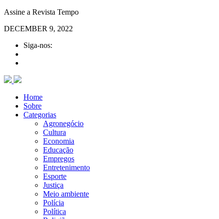
Assine a Revista Tempo
DECEMBER 9, 2022
Siga-nos:
Home
Sobre
Categorias
Agronegócio
Cultura
Economia
Educação
Empregos
Entretenimento
Esporte
Justiça
Meio ambiente
Polícia
Política