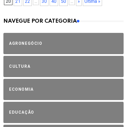
20
21
22
...
30
40
50
...
»
Última »
MAIS VISTOS
NAVEGUE POR CATEGORIA
AGRONEGÓCIO
CULTURA
ECONOMIA
EDUCAÇÃO