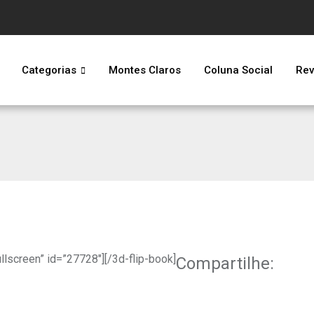
Categorias
Montes Claros
Coluna Social
Rev
llscreen” id=”27728″][/3d-flip-book]
Compartilhe: