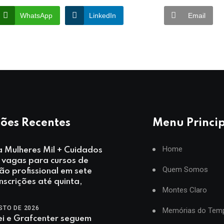
WhatsApp
LinkedIn
Email
ões Recentes
Menu Princi
Home
 Mulheres Mil + Cuidados
 vagas para cursos de
Quem Somos
ção profissional em sete
inscrições até quinta,
Montes Claro
STO DE 2026
Memórias do Tem
i e Grafcenter seguem