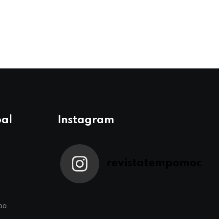
pal
Instagram
revistatempomoc
po