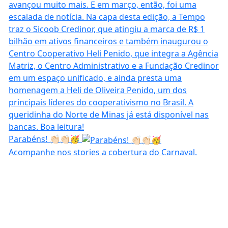
Parabéns! 👏🏻👏🏻🥳
Acompanhe nos stories a cobertura do Carnaval.