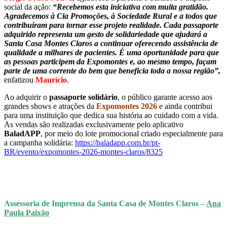
social da ação:
“Recebemos esta iniciativa com muita gratidão.
Agradecemos à Cia Promoções, à Sociedade Rural e a todos que
contribuíram para tornar esse projeto realidade. Cada passaporte
adquirido representa um gesto de solidariedade que ajudará a
Santa Casa Montes Claros a continuar oferecendo assistência de
qualidade a milhares de pacientes. É uma oportunidade para que
as pessoas participem da Expomontes e, ao mesmo tempo, façam
parte de uma corrente do bem que beneficia toda a nossa região”,
enfatizou
Maurício
.
Ao adquirir o
passaporte solidário
, o público garante acesso aos
grandes shows e atrações da
Expomontes 2026
e ainda contribui
para uma instituição que dedica sua história ao cuidado com a vida.
As vendas são realizadas exclusivamente pelo aplicativo
BaladAPP
, por meio do lote promocional criado especialmente para
a campanha solidária:
https://baladapp.com.br/pt-
BR/evento/expomontes-2026-montes-claros/8325
Assessoria de Imprensa da Santa Casa de Montes Claros –
Ana
Paula Paixão