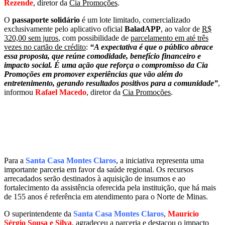
Rezende
, diretor da
Cia Promoções
.
O
passaporte solidário
é um lote limitado, comercializado
exclusivamente pelo aplicativo oficial
BaladAPP
, ao valor de
R$
320,00 sem juros
, com possibilidade de
parcelamento em até três
vezes no cartão de crédito
:
“A expectativa é que o público abrace
essa proposta, que reúne comodidade, benefício financeiro e
impacto social. É uma ação que reforça o compromisso da Cia
Promoções em promover experiências que vão além do
entretenimento, gerando resultados positivos para a comunidade”
,
informou
Rafael Macedo
, diretor da
Cia Promoções
.
Para a
Santa Casa Montes Claros
, a iniciativa representa uma
importante parceria em favor da saúde regional. Os recursos
arrecadados serão destinados à aquisição de insumos e ao
fortalecimento da assistência oferecida pela instituição, que há mais
de 155 anos é referência em atendimento para o Norte de Minas.
O superintendente da
Santa Casa Montes Claros
,
Maurício
Sérgio Sousa e Silva
, agradeceu a parceria e destacou o impacto