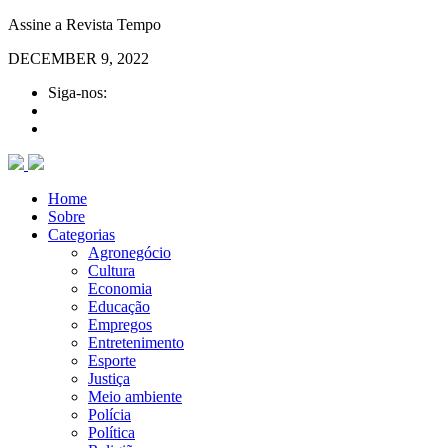
Assine a Revista Tempo
DECEMBER 9, 2022
Siga-nos:
Home
Sobre
Categorias
Agronegócio
Cultura
Economia
Educação
Empregos
Entretenimento
Esporte
Justiça
Meio ambiente
Polícia
Política