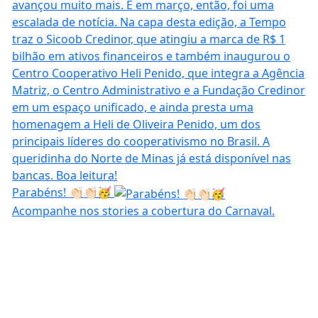
Parabéns! 👏🏻👏🏻🥳
Acompanhe nos stories a cobertura do Carnaval.