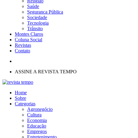
Religião
Saúde
Seguranca Pública
Sociedade
Tecnologia
Trânsito
Montes Claros
Coluna Social
Revistas
Contato
ASSINE A REVISTA TEMPO
Home
Sobre
Categorias
Agronegócio
Cultura
Economia
Educação
Empregos
Entretenimento