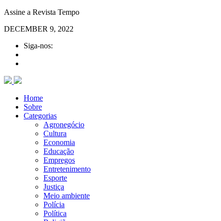
Assine a Revista Tempo
DECEMBER 9, 2022
Siga-nos:
Home
Sobre
Categorias
Agronegócio
Cultura
Economia
Educação
Empregos
Entretenimento
Esporte
Justiça
Meio ambiente
Polícia
Política