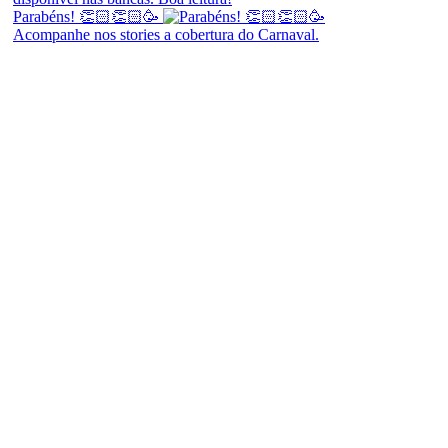
Parabéns! 👏🏻👏🏻🥳
Acompanhe nos stories a cobertura do Carnaval.