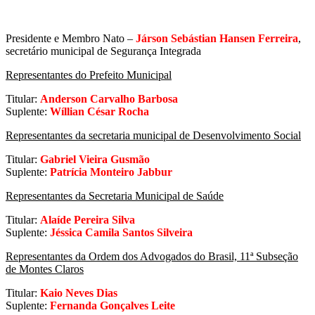
Presidente e Membro Nato –
Járson Sebástian Hansen Ferreira
,
secretário municipal de Segurança Integrada
Representantes do Prefeito Municipal
Titular:
Anderson Carvalho Barbosa
Suplente:
Wíllian César Rocha
Representantes da secretaria municipal de Desenvolvimento Social
Titular:
Gabriel Vieira Gusmão
Suplente:
Patrícia Monteiro Jabbur
Representantes da Secretaria Municipal de Saúde
Titular:
Alaíde Pereira Silva
Suplente:
Jéssica Camila Santos Silveira
Representantes da Ordem dos Advogados do Brasil, 11ª Subseção
de Montes Claros
Titular:
Kaio Neves Dias
Suplente:
Fernanda Gonçalves Leite