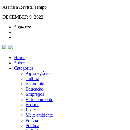
Assine a Revista Tempo
DECEMBER 9, 2022
Siga-nos:
Home
Sobre
Categorias
Agronegócio
Cultura
Economia
Educação
Empregos
Entretenimento
Esporte
Justiça
Meio ambiente
Polícia
Política