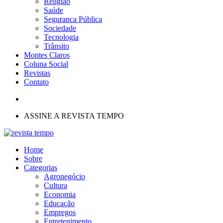
Religião
Saúde
Seguranca Pública
Sociedade
Tecnologia
Trânsito
Montes Claros
Coluna Social
Revistas
Contato
ASSINE A REVISTA TEMPO
Home
Sobre
Categorias
Agronegócio
Cultura
Economia
Educação
Empregos
Entretenimento