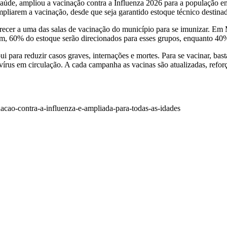
aúde, ampliou a vacinação contra a Influenza 2026 para a população em
iarem a vacinação, desde que seja garantido estoque técnico destinado
cer a uma das salas de vacinação do município para se imunizar. Em M
sim, 60% do estoque serão direcionados para esses grupos, enquanto 40%
ui para reduzir casos graves, internações e mortes. Para se vacinar, ba
vírus em circulação. A cada campanha as vacinas são atualizadas, refo
nacao-contra-a-influenza-e-ampliada-para-todas-as-idades