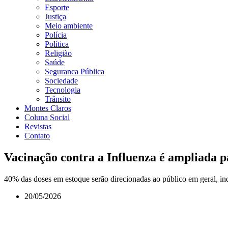
Esporte
Justiça
Meio ambiente
Polícia
Política
Religião
Saúde
Seguranca Pública
Sociedade
Tecnologia
Trânsito
Montes Claros
Coluna Social
Revistas
Contato
Vacinação contra a Influenza é ampliada p
40% das doses em estoque serão direcionadas ao público em geral, i
20/05/2026