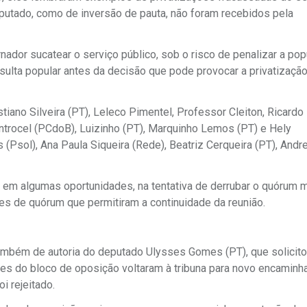
tado, como de inversão de pauta, não foram recebidos pela
nador sucatear o serviço público, sob o risco de penalizar a pop
sulta popular antes da decisão que pode provocar a privatizaçã
ano Silveira (PT), Leleco Pimentel, Professor Cleiton, Ricardo
introcel (PCdoB), Luizinho (PT), Marquinho Lemos (PT) e Hely
 (Psol), Ana Paula Siqueira (Rede), Beatriz Cerqueira (PT), Andr
em algumas oportunidades, na tentativa de derrubar o quórum 
es de quórum que permitiram a continuidade da reunião.
ambém de autoria do deputado Ulysses Gomes (PT), que solicito
es do bloco de oposição voltaram à tribuna para novo encamin
i rejeitado.