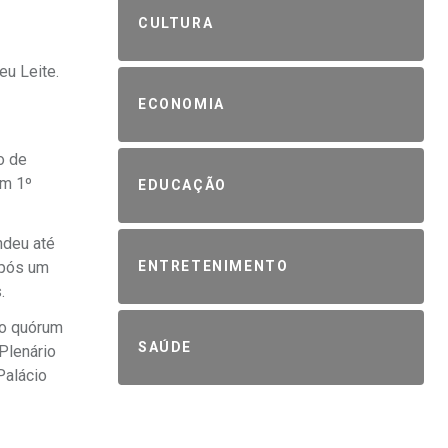
CULTURA
u Leite.
ECONOMIA
o de
em 1º
EDUCAÇÃO
ndeu até
Após um
ENTRETENIMENTO
.
 o quórum
SAÚDE
Plenário
Palácio