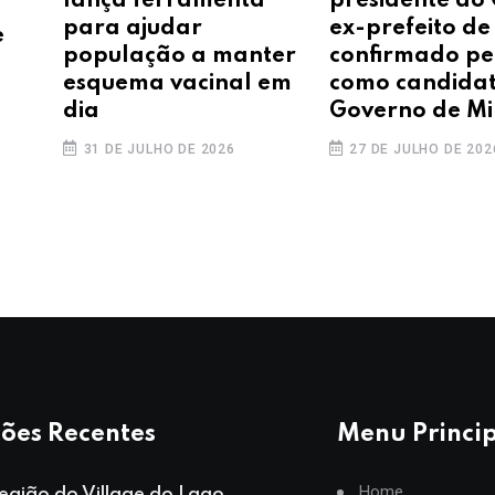
lança ferramenta
presidente do 
para ajudar
ex-prefeito de
e
população a manter
confirmado pe
esquema vacinal em
como candida
dia
Governo de Mi
31 DE JULHO DE 2026
27 DE JULHO DE 202
ões Recentes
Menu Princi
Home
egião do Village do Lago