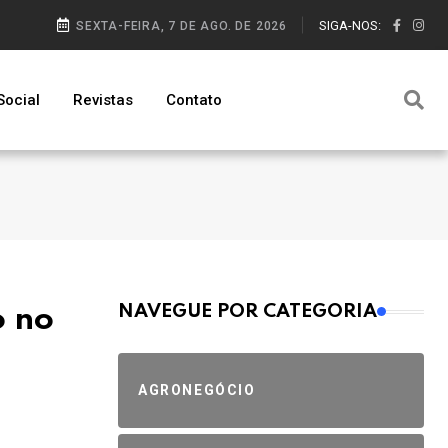
SIGA-NOS:
SEXTA-FEIRA, 7 DE AGO. DE 2026
Social
Revistas
Contato
MAIS VISTOS
NAVEGUE POR CATEGORIA
o no
AGRONEGÓCIO