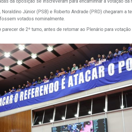
adas da oposição se inscreveram para encaminhar a votação da m
 Noraldino Júnior (PSB) e Roberto Andrade (PRD) chegaram a te
 fossem votados nominalmente.
 parecer de 2º turno, antes de retornar ao Plenário para votação