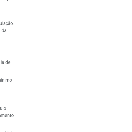
ulação.
o da
eia de
mínimo
u o
hamento