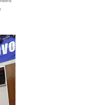
atéria.
r