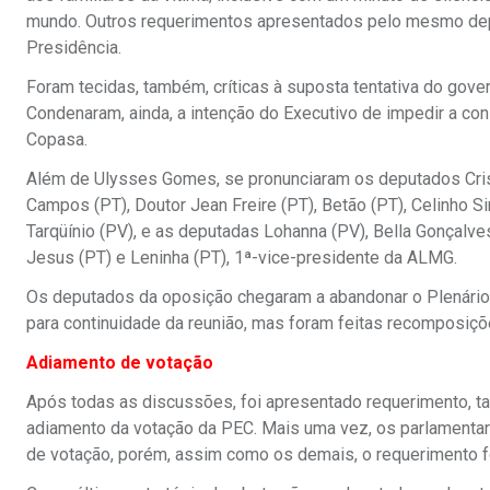
mundo. Outros requerimentos apresentados pelo mesmo depu
Presidência.
Foram tecidas, também, críticas à suposta tentativa do gover
Condenaram, ainda, a intenção do Executivo de impedir a con
Copasa.
Além de Ulysses Gomes, se pronunciaram os deputados Cristi
Campos (PT), Doutor Jean Freire (PT), Betão (PT), Celinho S
Tarqüínio (PV), e as deputadas Lohanna (PV), Bella Gonçalves
Jesus (PT) e Leninha (PT), 1ª-vice-presidente da ALMG.
Os deputados da oposição chegaram a abandonar o Plenário 
para continuidade da reunião, mas foram feitas recomposiçõ
Adiamento de votação
Após todas as discussões, foi apresentado requerimento, t
adiamento da votação da PEC. Mais uma vez, os parlamentar
de votação, porém, assim como os demais, o requerimento fo