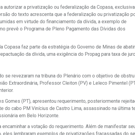
a autorizar a privatização ou federalização da Copasa, exclusiv
ersão do texto acrescenta que a federalização ou privatização p
midas em virtude do financiamento da dívida, a exemplo de
como prevê o Programa de Pleno Pagamento das Dívidas dos
da Copasa faz parte da estratégia do Governo de Minas de abat
epactuação da dívida, uma exigência do Propag para taxa de juro
 se revezaram na tribuna do Plenário com o objetivo de obstrui
ião Extraordinária, Professor Cleiton (PV) e Leleco Pimentel (P
terior.
es Gomes (PT), apresentou requerimento, posteriormente rejeita
te do cabo PM Vinícius de Castro Lima, assassinado na última te
ssionária em Belo Horizonte.
a encaminhar a votação do requerimento. Além de manifestar se
io, eles lembraram exemplos de privatizações fracassadas do se