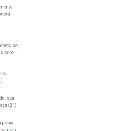
amente
oderá
imento de
s zero.
r e,
T)
do, que
rça (21)
u pesar
tor pelo