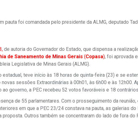
em pauta foi comandada pelo presidente da ALMG, deputado Tade
3
,
de autoria do Governador do Estado, que dispensa a realizaçã
hia de Saneamento de Minas Gerais
(
Copasa
)
, foi aprovada 
bleia Legislativa de Minas Gerais (ALMG).
 estadual, teve início às 18 horas de quinta-feira (23) e se este
 novas sessões Extraordinárias à 00h01, às 6h00 e às 12h00. 
 ao governo, a PEC recebeu 52 votos favoráveis e 18 contrários
presença de 55 parlamentares. Com o prosseguimento da reunião,
eriores em que a PEC 23/24 constava na pauta, as galerias do 
a proposta. Outros também se concentraram do lado de fora do 