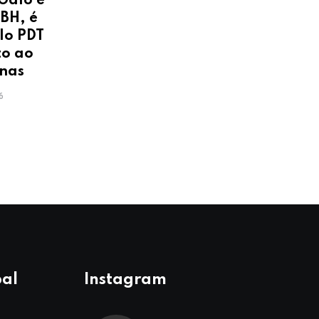
Galo e
 BH, é
lo PDT
to ao
nas
6
pal
Instagram