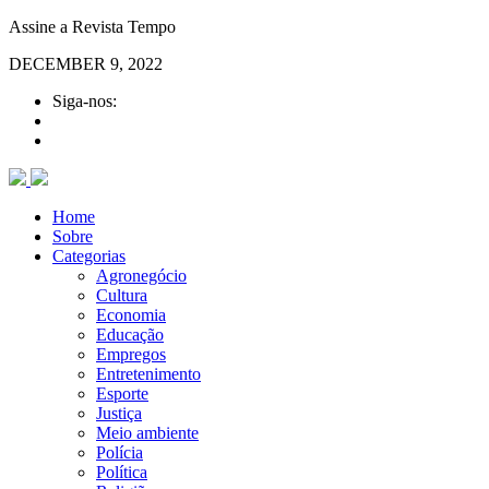
Assine a Revista Tempo
DECEMBER 9, 2022
Siga-nos:
Home
Sobre
Categorias
Agronegócio
Cultura
Economia
Educação
Empregos
Entretenimento
Esporte
Justiça
Meio ambiente
Polícia
Política