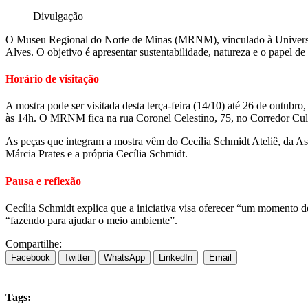
Divulgação
O Museu Regional do Norte de Minas (MRNM), vinculado à Universid
Alves. O objetivo é apresentar sustentabilidade, natureza e o papel d
Horário de visitação
A mostra pode ser visitada desta terça-feira (14/10) até 26 de outubr
às 14h. O MRNM fica na rua Coronel Celestino, 75, no Corredor Cult
As peças que integram a mostra vêm do Cecília Schmidt Ateliê, da Ass
Márcia Prates e a própria Cecília Schmidt.
Pausa e reflexão
Cecília Schmidt explica que a iniciativa visa oferecer “um momento d
“fazendo para ajudar o meio ambiente”.
Compartilhe:
Facebook
Twitter
WhatsApp
LinkedIn
Email
Tags: