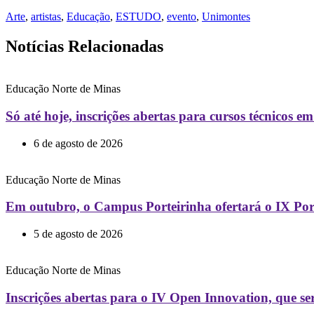
Arte
,
artistas
,
Educação
,
ESTUDO
,
evento
,
Unimontes
Notícias Relacionadas
Educação
Norte de Minas
Só até hoje, inscrições abertas para cursos técnicos
6 de agosto de 2026
Educação
Norte de Minas
Em outubro, o Campus Porteirinha ofertará o IX Por
5 de agosto de 2026
Educação
Norte de Minas
Inscrições abertas para o IV Open Innovation, que s