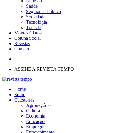
Religião
Saúde
Seguranca Pública
Sociedade
Tecnologia
Trânsito
Montes Claros
Coluna Social
Revistas
Contato
ASSINE A REVISTA TEMPO
Home
Sobre
Categorias
Agronegócio
Cultura
Economia
Educação
Empregos
Entretenimento