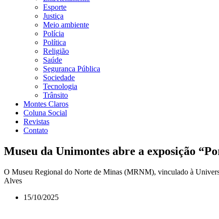
Esporte
Justiça
Meio ambiente
Polícia
Política
Religião
Saúde
Seguranca Pública
Sociedade
Tecnologia
Trânsito
Montes Claros
Coluna Social
Revistas
Contato
Museu da Unimontes abre a exposição “Po
O Museu Regional do Norte de Minas (MRNM), vinculado à Universid
Alves
15/10/2025