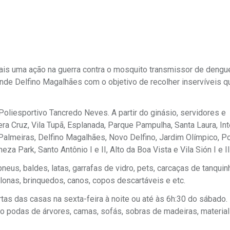
mais uma ação na guerra contra o mosquito transmissor de dengu
rande Delfino Magalhães com o objetivo de recolher inservíveis
Poliesportivo Tancredo Neves. A partir do ginásio, servidores e
ra Cruz, Vila Tupã, Esplanada, Parque Pampulha, Santa Laura, Int
almeiras, Delfino Magalhães, Novo Delfino, Jardim Olímpico, Po
za Park, Santo Antônio I e II, Alto da Boa Vista e Vila Sión I e II
eus, baldes, latas, garrafas de vidro, pets, carcaças de tanquin
 lonas, brinquedos, canos, copos descartáveis e etc.
as das casas na sexta-feira à noite ou até às 6h:30 do sábado.
omo podas de árvores, camas, sofás, sobras de madeiras, material