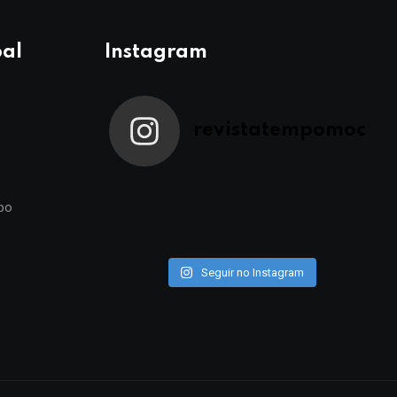
pal
Instagram
revistatempomoc
po
Seguir no Instagram