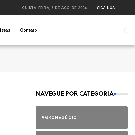
SIGA-NOS:
QUINTA-FEIRA, 6 DE AGO. DE 2026
istas
Contato
MAIS VISTOS
NAVEGUE POR CATEGORIA
AGRONEGÓCIO