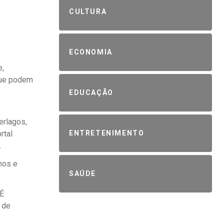
CULTURA
ECONOMIA
e,
 que podem
EDUCAÇÃO
erlagos,
rtal
ENTRETENIMENTO
.
hos e
SAÚDE
 É
 de