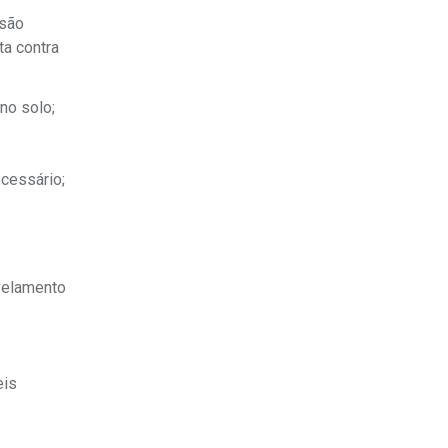
 são
ta contra
no solo;
cessário;
ivelamento
eis