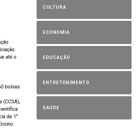
CULTURA
ECONOMIA
ação
iciação
ue até o
EDUCAÇÃO
ENTRETENIMENTO
160 bolsas
s (CCSA),
SAÚDE
ientífica
cia de 1°
Ensino