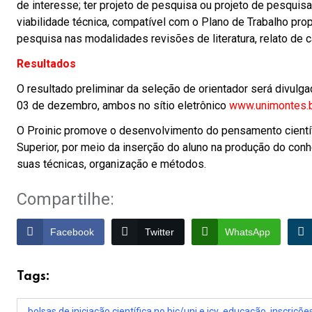
de interesse; ter projeto de pesquisa ou projeto de pesquisa
viabilidade técnica, compatível com o Plano de Trabalho pro
pesquisa nas modalidades revisões de literatura, relato de c
Resultados
O resultado preliminar da seleção de orientador será divulg
03 de dezembro, ambos no sítio eletrônico
www.unimontes.
O Proinic promove o desenvolvimento do pensamento científ
Superior, por meio da inserção do aluno na produção do con
suas técnicas, organização e métodos.
Compartilhe:
Facebook
Twitter
WhatsApp
Tags:
bolsas de iniciação científica no bic/uni e icv
,
educação
,
inscriçõe