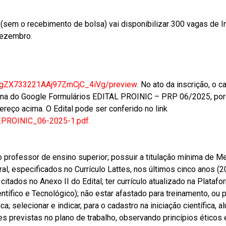
a (sem o recebimento de bolsa) vai disponibilizar 300 vagas de I
 dezembro.
gZX733221AA
j97ZmCjC_4iVg/preview
. No ato da inscrição, o c
ágina do Google Formulários EDITAL PROINIC – PRP 06/2025, po
reço acima. O Edital pode ser conferido no link
PROINIC_06-2025-1.pdf
.
 professor de ensino superior; possuir a titulação mínima de M
ural, especificados no Currículo Lattes, nos últimos cinco anos (
itados no Anexo II do Edital; ter currículo atualizado na Platafo
ífico e Tecnológico); não estar afastado para treinamento, ou 
ca; selecionar e indicar, para o cadastro na iniciação científica, 
previstas no plano de trabalho, observando princípios éticos e