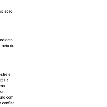
niciação
andidato
r meio do
estre e
2021 a
rma
por
aluno com
 conflito