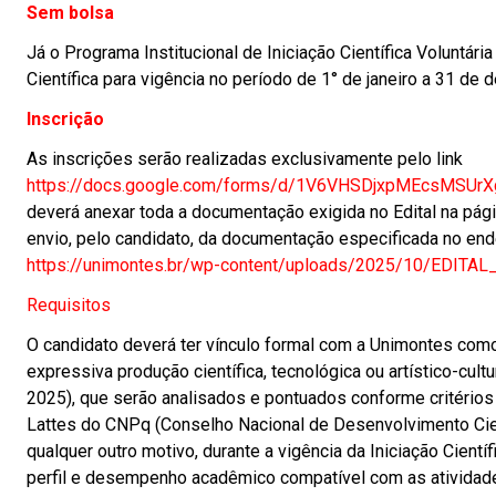
Sem bolsa
Já o Programa Institucional de Iniciação Científica Voluntári
Científica para vigência no período de 1° de janeiro a 31 de
Inscrição
As inscrições serão realizadas exclusivamente pelo link
https://docs.google.com/
forms/d/
1V6VHSDjxpMEcsMSUrX
deverá anexar toda a documentação exigida no Edital na p
envio, pelo candidato, da documentação especificada no ende
https://unimontes.br/wp-
content/uploads/2025/10/
EDITAL_
Requisitos
O candidato deverá ter vínculo formal com a Unimontes como
expressiva produção científica, tecnológica ou artístico-cult
2025), que serão analisados e pontuados conforme critérios c
Lattes do CNPq (Conselho Nacional de Desenvolvimento Cient
qualquer outro motivo, durante a vigência da Iniciação Científi
perfil e desempenho acadêmico compatível com as atividades 