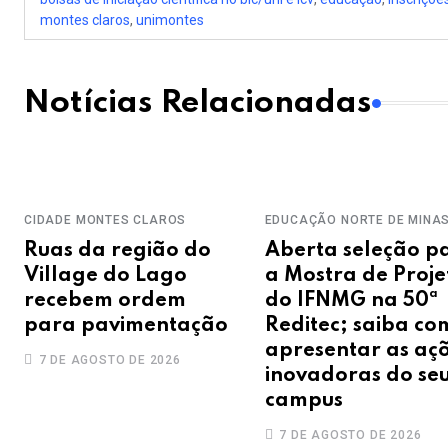
montes claros
,
unimontes
Notícias Relacionadas
CIDADE
MONTES CLAROS
EDUCAÇÃO
NORTE DE MINA
Ruas da região do
Aberta seleção p
Village do Lago
a Mostra de Proje
recebem ordem
do IFNMG na 50ª
para pavimentação
Reditec; saiba co
apresentar as aç
7 DE AGOSTO DE 2026
inovadoras do se
campus
7 DE AGOSTO DE 2026