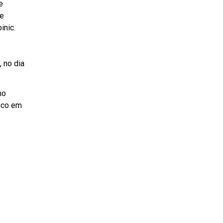
e
de
inic.
 no dia
no
fico em