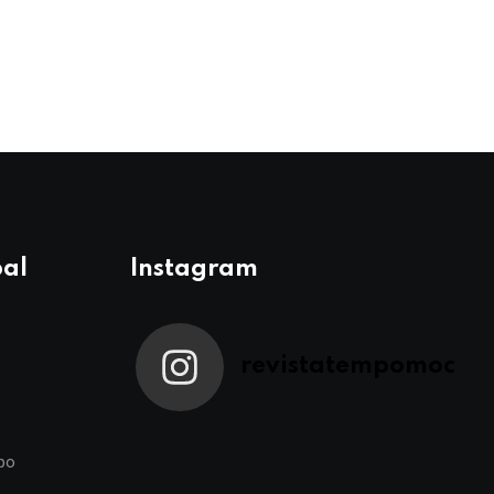
pal
Instagram
revistatempomoc
po