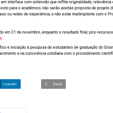
 em interface com extensão que reflita originalidade, relevância 
posto para o acadêmico; não serão aceitas proposta de projeto 
aso ou relato de experiência; e não estar inadimplente com o Pro
ado em 21 de novembro, enquanto o resultado final, pós-recursos,
br
.
ico e iniciação à pesquisa de estudantes de graduação do Ensi
hecimento e na convivência cotidiana com o procedimento cientí
LinkedIn
Email
s
,