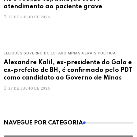
atendimento ao paciente grave
29 DE JULHO DE 2026
ELEIÇÕES
GOVERNO DO ESTADO
MINAS GERAIS
POLÍTICA
Alexandre Kalil, ex-presidente do Galo e
ex-prefeito de BH, é confirmado pelo PDT
como candidato ao Governo de Minas
27 DE JULHO DE 2026
MAIS VISTOS
NAVEGUE POR CATEGORIA