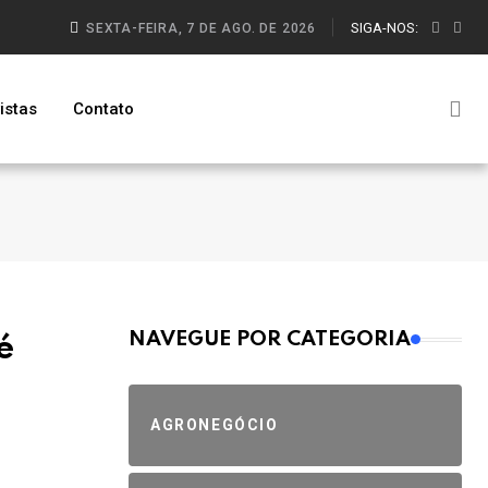
SIGA-NOS:
SEXTA-FEIRA, 7 DE AGO. DE 2026
istas
Contato
MAIS VISTOS
NAVEGUE POR CATEGORIA
é
AGRONEGÓCIO