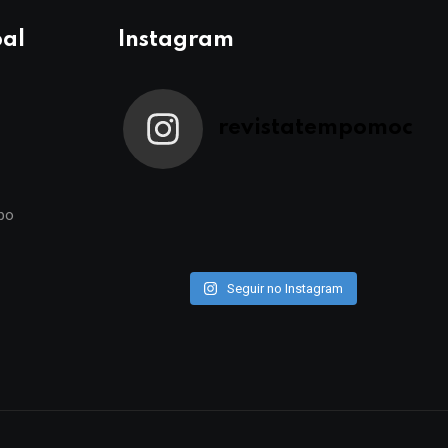
pal
Instagram
revistatempomoc
po
Seguir no Instagram