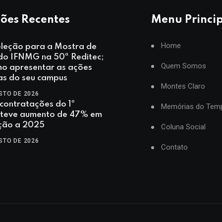
ões Recentes
Menu Princi
Home
eleção para a Mostra de
 do IFNMG na 50ª Reditec;
Quem Somos
mo apresentar as ações
as do seu campus
Montes Claro
STO DE 2026
contratações do 1º
Memórias do Tem
 teve aumento de 47% em
ção a 2025
Coluna Social
STO DE 2026
Contato