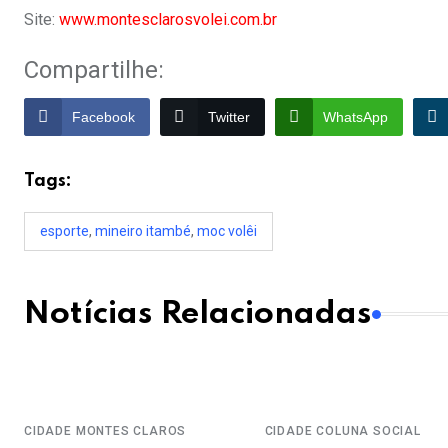
Site:
www.montesclarosvolei.com.br
Compartilhe:
Facebook
Twitter
WhatsApp
Tags:
esporte
,
mineiro itambé
,
moc volêi
Notícias Relacionadas
CIDADE
MONTES CLAROS
CIDADE
COLUNA SOCIAL