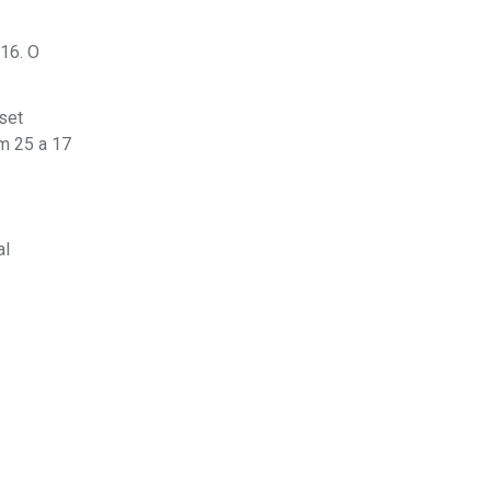
 16. O
 set
em 25 a 17
al