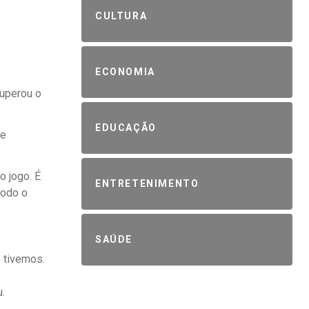
CULTURA
ECONOMIA
superou o
EDUCAÇÃO
 e
o jogo. É
ENTRETENIMENTO
todo o
SAÚDE
 tivemos.
.