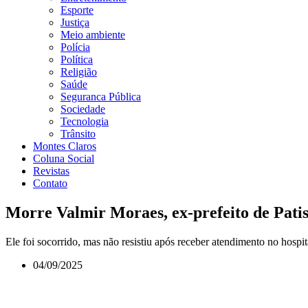
Esporte
Justiça
Meio ambiente
Polícia
Política
Religião
Saúde
Seguranca Pública
Sociedade
Tecnologia
Trânsito
Montes Claros
Coluna Social
Revistas
Contato
Morre Valmir Moraes, ex-prefeito de Pa
Ele foi socorrido, mas não resistiu após receber atendimento no hospi
04/09/2025