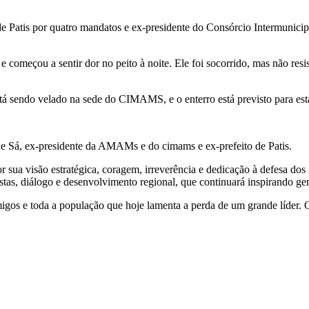
o de Patis por quatro mandatos e ex-presidente do Consórcio Intermun
 começou a sentir dor no peito à noite. Ele foi socorrido, mas não resi
está sendo velado na sede do CIMAMS, e o enterro está previsto para es
Sá, ex-presidente da AMAMs e do cimams e ex-prefeito de Patis.
sua visão estratégica, coragem, irreverência e dedicação à defesa dos i
 diálogo e desenvolvimento regional, que continuará inspirando ger
igos e toda a população que hoje lamenta a perda de um grande líder