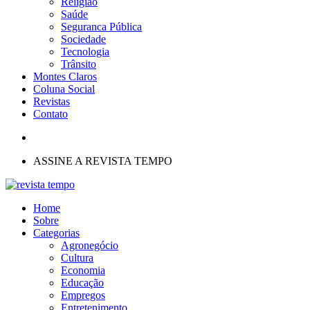
Religião
Saúde
Seguranca Pública
Sociedade
Tecnologia
Trânsito
Montes Claros
Coluna Social
Revistas
Contato
ASSINE A REVISTA TEMPO
Home
Sobre
Categorias
Agronegócio
Cultura
Economia
Educação
Empregos
Entretenimento