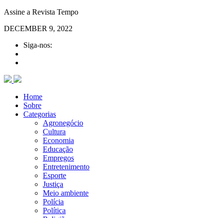
Assine a Revista Tempo
DECEMBER 9, 2022
Siga-nos:
Home
Sobre
Categorias
Agronegócio
Cultura
Economia
Educação
Empregos
Entretenimento
Esporte
Justiça
Meio ambiente
Polícia
Política