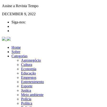
Assine a Revista Tempo
DECEMBER 9, 2022
Siga-nos:
Home
Sobre
Categorias
Agronegócio
Cultura
Economia
Educação
Empregos
Entretenimento
Esporte
Justiça
Meio ambiente
Polícia
Política