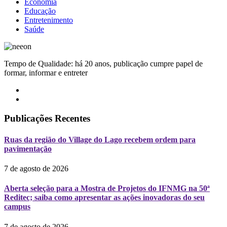
Economia
Educação
Entretenimento
Saúde
Tempo de Qualidade: há 20 anos, publicação cumpre papel de
formar, informar e entreter
Publicações Recentes
Ruas da região do Village do Lago recebem ordem para
pavimentação
7 de agosto de 2026
Aberta seleção para a Mostra de Projetos do IFNMG na 50ª
Reditec; saiba como apresentar as ações inovadoras do seu
campus
7 de agosto de 2026