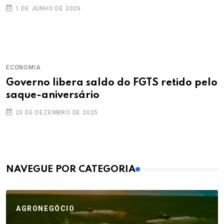
1 DE JUNHO DE 2026
ECONOMIA
Governo libera saldo do FGTS retido pelo
saque-aniversário
23 DE DEZEMBRO DE 2025
MAIS VISTOS
NAVEGUE POR CATEGORIA
AGRONEGÓCIO