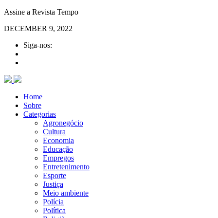
Assine a Revista Tempo
DECEMBER 9, 2022
Siga-nos:
Home
Sobre
Categorias
Agronegócio
Cultura
Economia
Educação
Empregos
Entretenimento
Esporte
Justiça
Meio ambiente
Polícia
Política