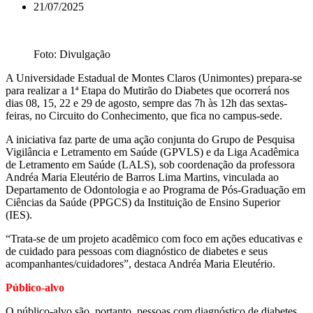
21/07/2025
Foto: Divulgação
A Universidade Estadual de Montes Claros (Unimontes) prepara-se
para realizar a 1ª Etapa do Mutirão do Diabetes que ocorrerá nos
dias 08, 15, 22 e 29 de agosto, sempre das 7h às 12h das sextas-
feiras, no Circuito do Conhecimento, que fica no campus-sede.
A iniciativa faz parte de uma ação conjunta do Grupo de Pesquisa
Vigilância e Letramento em Saúde (GPVLS) e da Liga Acadêmica
de Letramento em Saúde (LALS), sob coordenação da professora
Andréa Maria Eleutério de Barros Lima Martins, vinculada ao
Departamento de Odontologia e ao Programa de Pós-Graduação em
Ciências da Saúde (PPGCS) da Instituição de Ensino Superior
(IES).
“Trata-se de um projeto acadêmico com foco em ações educativas e
de cuidado para pessoas com diagnóstico de diabetes e seus
acompanhantes/cuidadores”, destaca Andréa Maria Eleutério.
Público-alvo
O público-alvo são, portanto, pessoas com diagnóstico de diabetes,