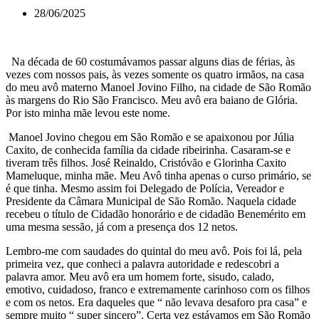
28/06/2025
Na década de 60 costumávamos passar alguns dias de férias, às
vezes com nossos pais, às vezes somente os quatro irmãos, na casa
do meu avô materno Manoel Jovino Filho, na cidade de São Romão
às margens do Rio São Francisco. Meu avô era baiano de Glória.
Por isto minha mãe levou este nome.
Manoel Jovino chegou em São Romão e se apaixonou por Júlia
Caxito, de conhecida família da cidade ribeirinha. Casaram-se e
tiveram três filhos. José Reinaldo, Cristóvão e Glorinha Caxito
Mameluque, minha mãe. Meu Avô tinha apenas o curso primário, se
é que tinha. Mesmo assim foi Delegado de Polícia, Vereador e
Presidente da Câmara Municipal de São Romão. Naquela cidade
recebeu o título de Cidadão honorário e de cidadão Benemérito em
uma mesma sessão, já com a presença dos 12 netos.
Lembro-me com saudades do quintal do meu avô. Pois foi lá, pela
primeira vez, que conheci a palavra autoridade e redescobri a
palavra amor. Meu avô era um homem forte, sisudo, calado,
emotivo, cuidadoso, franco e extremamente carinhoso com os filhos
e com os netos. Era daqueles que “ não levava desaforo pra casa” e
sempre muito “ super sincero”. Certa vez estávamos em São Romão