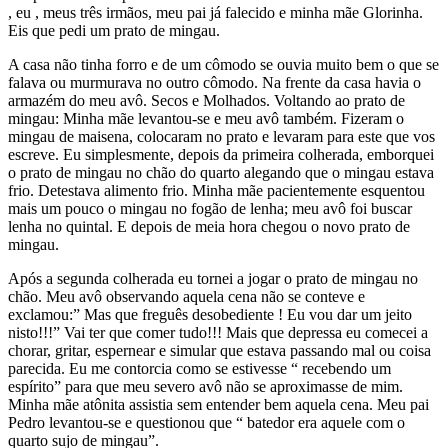
, eu , meus três irmãos, meu pai já falecido e minha mãe Glorinha.
Eis que pedi um prato de mingau
.
A casa não tinha forro e de um cômodo se ouvia muito bem o que se
falava ou murmurava no outro cômodo. Na frente da casa havia o
armazém do meu avô. Secos e Molhados. Voltando ao prato de
mingau: Minha mãe levantou-se e meu avô também. Fizeram o
mingau de maisena, colocaram no prato e levaram para este que vos
escreve. Eu simplesmente, depois da primeira colherada, emborquei
o prato de mingau no chão do quarto alegando que o mingau estava
frio. Detestava alimento frio. Minha mãe pacientemente esquentou
mais um pouco o mingau no fogão de lenha; meu avô foi buscar
lenha no quintal. E depois de meia hora chegou o novo prato de
mingau.
Após a segunda colherada eu tornei a jogar o prato de mingau no
chão. Meu avô observando aquela cena não se conteve e
exclamou:”
Mas que freguês desobediente
! Eu vou dar um jeito
nisto
!!!”
Vai ter que comer tudo!!!
Mais que depressa eu comecei a
chorar, gritar, espernear e simular que estava passando mal ou coisa
parecida. Eu me contorcia como se estivesse
“ recebendo um
espírito
” para que meu severo avô não se aproximasse de mim.
Minha mãe atônita assistia sem entender bem aquela cena. Meu pai
Pedro levantou-se e questionou que “
batedor era aquele com o
quarto sujo de mingau”.