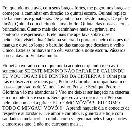
Foi quando meu avô, com seus braços fortes, me pegou nos braços e
começou a caminhar em direção ao quintal escuro. Quintal repleto
de bananeiras e goiabeiras. De jabuticaba e pés de manga. De pé de
limão. Quintal
com cheiro de lama do rio. Quintal das nossas eternas
brincadeiras. Quanto mais ele caminhava mais eu gritava, me
contorcia e esperneava. E ele mais me apertava sobre o seu
peito. Eu avistei a lua Cheia na soleira da porta, o cheiro dos pés de
manga e ouvi ao longe o barulho das canoas que desciam o velho
Chico. Estrelas brilhavam no céu vazando a noite escura. Pássaros
não cantavam. Ventava muito.
Fiquei apavorado com o que podia acontecer quando meu avô
sentenciou:
SE ESTE MENINO NÃO PARAR DE CALUNDÚ
EU VOU JOGAR ELE DENTRO DA CISTERNA!!!
Olhei para
trás e observei que meus pais, Pedro e Glorinha, acompanhavam os
passos apressados de Manoel Jovino. Pensei : Será que Pedro e
Glorinha vão me abandonar ? Vão me deixar ser lançado na cisterna
em um noite fria e escura. Será que vovô vai me matar ? Pelo sim
pelo não comecei a gritar :
EU COMO VÔVÔ!!! EU COMO
TODO O MINGAU VOVÔ!!!
Aprendi naquele dia o conceito de
respeito e autoridade. De amor e carinho. E guardo até hoje com
saudades e melancolia a minha curta viagem naqueles braços fortes
e amorosos que já não me carregam mais…