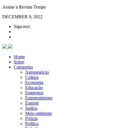
Assine a Revista Tempo
DECEMBER 9, 2022
Siga-nos:
Home
Sobre
Categorias
Agronegócio
Cultura
Economia
Educação
Empregos
Entretenimento
Esporte
Justiça
Meio ambiente
Polícia
Política