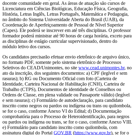
docente comunidade em geral. As áreas de atuação são cursos de
Licenciatura em Ciências Biológicas, Educação Física, Geografia,
História, Letras Inglês, Letras Português, Matemática e Pedagogia,
no âmbito do Sistema Universidade Aberta do Brasil (UAB), da
Coordenação de Aperfeiçoamento de Pessoal de Nível Superior
(Capes). Ele poderá se inscrever em até três disciplinas. O professor
formador poderá ministrar até 90 horas de carga horária, exceto para
as disciplinas de estágio curricular supervisionado, dentro do
módulo letivo dos cursos.
Os candidatos precisarão efetuar envio eletrônico de arquivo único,
no formato PDF, somente pelo sistema eletrônico de Processos
Seletivos do CEAD/Unimontes, no site
www.cead.unimontes.br
, no
ato da inscrição, dos seguintes documentos: a) CPF (legível e sem
rasuras); b) RG ou Documento Oficial com foto (Carteira de
Identidade, Carteira Nacional de Habilitação (CNH), Carteira de
Trabalho (CTPS), Documentos de identidade de Conselhos ou
Ordens de Classe, em plena validade ou Passaporte válido) (legível
e sem rasuras); c) Formulário de autodeclaração, para candidato
inscrito como negros ou pardos ou indígena ou trans ou quilombola,
se for o caso, conforme Anexo VI do Edital; d) Documentação
comprobatória para o Processo de Heteroidentificação, para negros
ou pardos ou indígena ou trans, se for o caso, conforme Anexo VIII.
e) Formulário para candidato inscrito como quilombola, com
assinatura digital do Portal
GOV.BR
(
https://www.gov.br
), se for o