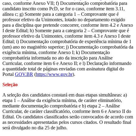
caso, conforme Anexo VII; f) Documentação comprobatória para
candidato inscrito como PcD, se for o caso, conforme item 3.11,
alínea c; g) Somente para a categoria 1 – Comprovante que é
professor efetivo da Unimontes, lotado no departamento exigido
para a disciplina que pretende concorrer, conforme item 4.2 e Anexo
I deste Edital; h) Somente para a categoria 2 – Comprovante que é
professor efetivo da Unimontes, conforme item 4.3 e Anexo I deste
Edital; i) Documentação comprobatória de experiência mínima de 1
(um) ano no magistério superior; j) Documentação comprobatória da
exigência mínima, conforme Anexo I; k) Documentação
comprobatória informada no ato da inscrição para Análise
Curricular, conforme item 6 e Anexo II; e l) Declaração informando
a quantidade total de páginas enviadas com assinatura digital do
Portal
GOV.BR
(
https://www.gov.br
).
Seleção
A seleção dos candidatos constará em duas etapas simultâneas: a)
etapa 1 – Análise da exigência mínima, de caráter eliminatório,
mediante documentação comprobatória e b) etapa 2 – Análise
Curricular, de caráter classificatório, conforme item 6 e Anexo II do
Edital. Os candidatos classificados serão convocados de acordo com
as necessidades apresentadas pelos cursos citados. O resultado final
será divulgado no dia 25 de julho.