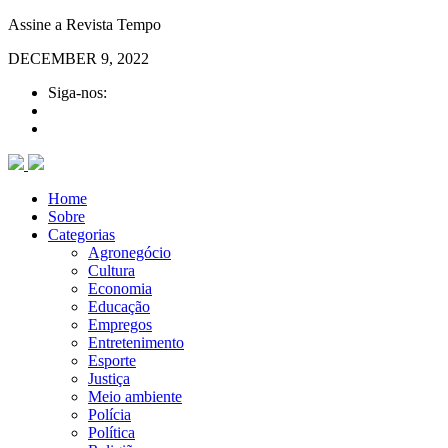
Assine a Revista Tempo
DECEMBER 9, 2022
Siga-nos:
Home
Sobre
Categorias
Agronegócio
Cultura
Economia
Educação
Empregos
Entretenimento
Esporte
Justiça
Meio ambiente
Polícia
Política