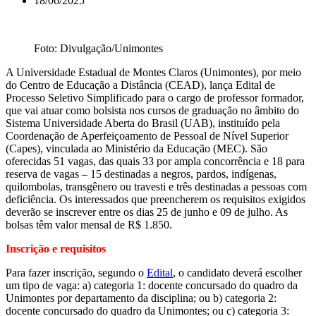
18/06/2025
Foto: Divulgação/Unimontes
A Universidade Estadual de Montes Claros (Unimontes), por meio
do Centro de Educação a Distância (CEAD), lança Edital de
Processo Seletivo Simplificado para o cargo de professor formador,
que vai atuar como bolsista nos cursos de graduação no âmbito do
Sistema Universidade Aberta do Brasil (UAB), instituído pela
Coordenação de Aperfeiçoamento de Pessoal de Nível Superior
(Capes), vinculada ao Ministério da Educação (MEC). São
oferecidas 51 vagas, das quais 33 por ampla concorrência e 18 para
reserva de vagas – 15 destinadas a negros, pardos, indígenas,
quilombolas, transgênero ou travesti e três destinadas a pessoas com
deficiência. Os interessados que preencherem os requisitos exigidos
deverão se inscrever entre os dias 25 de junho e 09 de julho. As
bolsas têm valor mensal de R$ 1.850.
Inscrição e requisitos
Para fazer inscrição, segundo o
Edital
, o candidato deverá escolher
um tipo de vaga: a) categoria 1: docente concursado do quadro da
Unimontes por departamento da disciplina; ou b) categoria 2:
docente concursado do quadro da Unimontes; ou c) categoria 3: