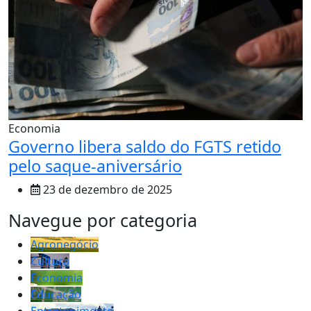
Economia
Governo libera saldo do FGTS retido
pelo saque-aniversário
23 de dezembro de 2025
MAIS VISTOS
Navegue por categoria
Agronegócio
Cultura
Economia
Educação