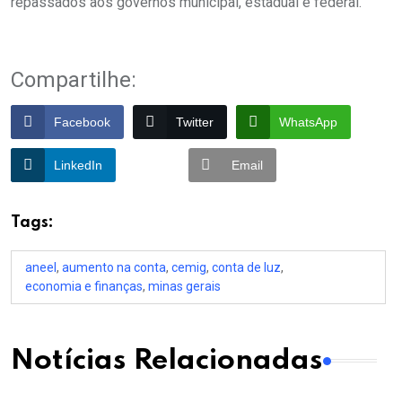
repassados aos governos municipal, estadual e federal.
Compartilhe:
Facebook
Twitter
WhatsApp
LinkedIn
Email
Tags:
aneel
,
aumento na conta
,
cemig
,
conta de luz
,
economia e finanças
,
minas gerais
Notícias Relacionadas