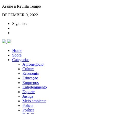
Assine a Revista Tempo
DECEMBER 9, 2022
Siga-nos:
Home
Sobre
Categorias
Agronegócio
Cultura
Economia
Educação
Empregos
Entretenimento
Esporte
Justiça
Meio ambiente
Polícia
Política