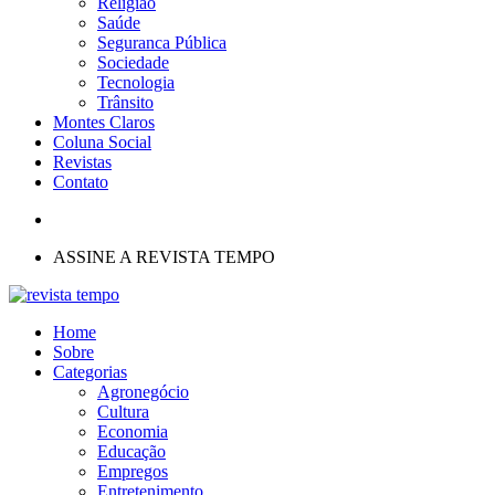
Religião
Saúde
Seguranca Pública
Sociedade
Tecnologia
Trânsito
Montes Claros
Coluna Social
Revistas
Contato
ASSINE A REVISTA TEMPO
Home
Sobre
Categorias
Agronegócio
Cultura
Economia
Educação
Empregos
Entretenimento