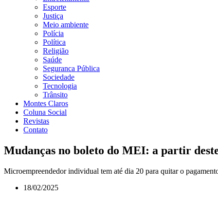
Esporte
Justiça
Meio ambiente
Polícia
Política
Religião
Saúde
Seguranca Pública
Sociedade
Tecnologia
Trânsito
Montes Claros
Coluna Social
Revistas
Contato
Mudanças no boleto do MEI: a partir dest
Microempreendedor individual tem até dia 20 para quitar o pagamento
18/02/2025