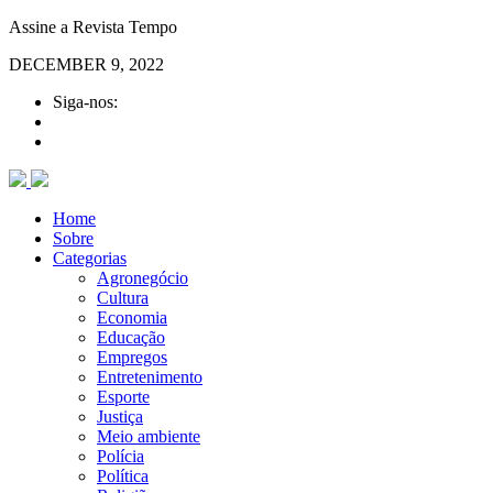
Assine a Revista Tempo
DECEMBER 9, 2022
Siga-nos:
Home
Sobre
Categorias
Agronegócio
Cultura
Economia
Educação
Empregos
Entretenimento
Esporte
Justiça
Meio ambiente
Polícia
Política