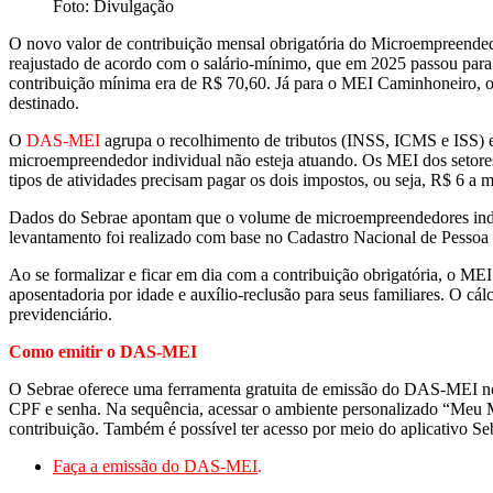
Foto: Divulgação
O novo valor de contribuição mensal obrigatória do Microempreended
reajustado de acordo com o salário-mínimo, que em 2025 passou para
contribuição mínima era de R$ 70,60. Já para o MEI Caminhoneiro, o
destinado.
O
DAS-MEI
agrupa o recolhimento de tributos (INSS, ICMS e ISS) e
microempreendedor individual não esteja atuando. Os MEI dos setore
tipos de atividades precisam pagar os dois impostos, ou seja, R$ 6 a m
Dados do Sebrae apontam que o volume de microempreendedores indi
levantamento foi realizado com base no Cadastro Nacional de Pessoa 
Ao se formalizar e ficar em dia com a contribuição obrigatória, o MEI
aposentadoria por idade e auxílio-reclusão para seus familiares. O cá
previdenciário.
Como emitir o DAS-MEI
O Sebrae oferece uma ferramenta gratuita de emissão do DAS-MEI no sit
CPF e senha. Na sequência, acessar o ambiente personalizado “Meu M
contribuição. Também é possível ter acesso por meio do aplicativo S
Faça a emissão do DAS-MEI
.