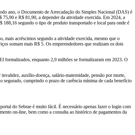
s. Todo ano, o Documento de Arrecadação do Simples Nacional (DAS) é
$ 75,90 e R$ 81,90, a depender da atividade exercida. Em 2024, a
188,16 segundo o tipo de produto transportado e local para onde é
mo, mais acréscimos segundo a atividade exercida, mesmo que o
rviços somam mais R$ 5. Os empreendedores que realizam os dois
I formalizados, enquanto 2,9 milhões se formalizaram em 2023. O
r invalidez, auxílio-doença, salário-maternidade, pensão por morte,
pelo segurado, cumprindo o prazo de carência mínima de cada benefício
portal do Sebrae é muito fácil. É necessário apenas fazer o login com
amento on-line, bem como a consulta ao histórico de pagamentos da