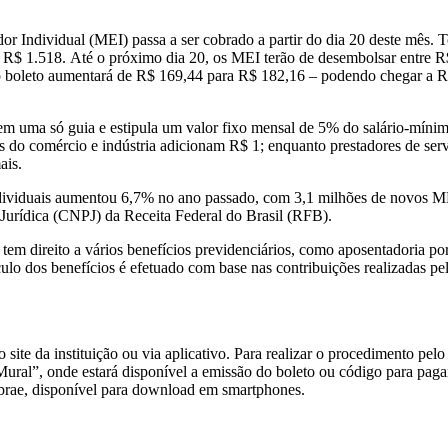
or Individual (MEI) passa a ser cobrado a partir do dia 20 deste mê
 R$ 1.518. Até o próximo dia 20, os MEI terão de desembolsar entre R
 boleto aumentará de R$ 169,44 para R$ 182,16 – podendo chegar a R$ 
m uma só guia e estipula um valor fixo mensal de 5% do salário-míni
s do comércio e indústria adicionam R$ 1; enquanto prestadores de se
ais.
viduais aumentou 6,7% no ano passado, com 3,1 milhões de novos ME
Jurídica (CNPJ) da Receita Federal do Brasil (RFB).
 tem direito a vários benefícios previdenciários, como aposentadoria po
lculo dos benefícios é efetuado com base nas contribuições realizadas 
e da instituição ou via aplicativo. Para realizar o procedimento pelo 
ural”, onde estará disponível a emissão do boleto ou código para pag
ebrae, disponível para download em smartphones.