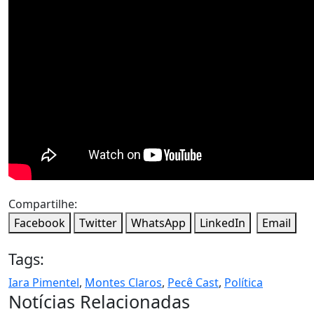
Compartilhe:
Facebook
Twitter
WhatsApp
LinkedIn
Email
Tags:
Iara Pimentel
,
Montes Claros
,
Pecê Cast
,
Política
Notícias Relacionadas