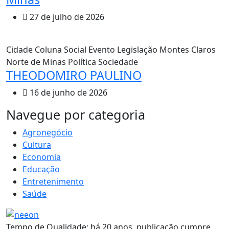
27 de julho de 2026
Cidade
Coluna Social
Evento
Legislação
Montes Claros
Norte de Minas
Política
Sociedade
THEODOMIRO PAULINO
16 de junho de 2026
MAIS VISTOS
Navegue por categoria
Agronegócio
Cultura
Economia
Educação
Entretenimento
Saúde
Tempo de Qualidade: há 20 anos, publicação cumpre