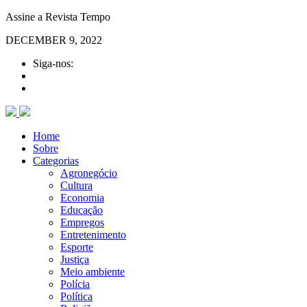
Assine a Revista Tempo
DECEMBER 9, 2022
Siga-nos:
Home
Sobre
Categorias
Agronegócio
Cultura
Economia
Educação
Empregos
Entretenimento
Esporte
Justiça
Meio ambiente
Polícia
Política