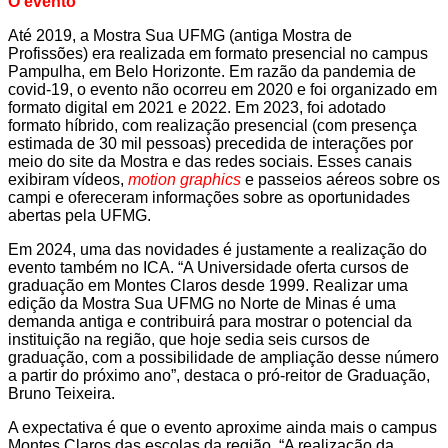
O evento
Até 2019, a Mostra Sua UFMG (antiga Mostra de
Profissões) era realizada em formato presencial no campus
Pampulha, em Belo Horizonte. Em razão da pandemia de
covid-19, o evento não ocorreu em 2020 e foi organizado em
formato digital em 2021 e 2022. Em 2023, foi adotado
formato híbrido, com realização presencial (com presença
estimada de 30 mil pessoas) precedida de interações por
meio do site da Mostra e das redes sociais. Esses canais
exibiram vídeos,
motion graphics
e passeios aéreos sobre os
campi e ofereceram informações sobre as oportunidades
abertas pela UFMG.
Em 2024, uma das novidades é justamente a realização do
evento também no ICA. “A Universidade oferta cursos de
graduação em Montes Claros desde 1999. Realizar uma
edição da Mostra Sua UFMG no Norte de Minas é uma
demanda antiga e contribuirá para mostrar o potencial da
instituição na região, que hoje sedia seis cursos de
graduação, com a possibilidade de ampliação desse número
a partir do próximo ano”, destaca o pró-reitor de Graduação,
Bruno Teixeira.
A expectativa é que o evento aproxime ainda mais o campus
Montes Claros das escolas da região. “A realização da