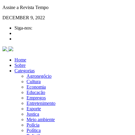
Assine a Revista Tempo
DECEMBER 9, 2022
Siga-nos:
Home
Sobre
Categorias
Agronegócio
Cultura
Economia
Educação
Empregos
Entretenimento
Esporte
Justiça
Meio ambiente
Polícia
Política