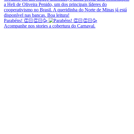
Parabéns! 👏🏻👏🏻🥳
Acompanhe nos stories a cobertura do Carnaval.