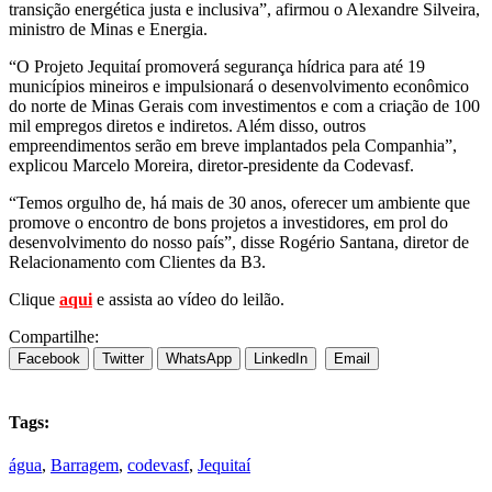
transição energética justa e inclusiva”, afirmou o Alexandre Silveira,
ministro de Minas e Energia.
“O Projeto Jequitaí promoverá segurança hídrica para até 19
municípios mineiros e impulsionará o desenvolvimento econômico
do norte de Minas Gerais com investimentos e com a criação de 100
mil empregos diretos e indiretos. Além disso, outros
empreendimentos serão em breve implantados pela Companhia”,
explicou Marcelo Moreira, diretor-presidente da Codevasf.
“Temos orgulho de, há mais de 30 anos, oferecer um ambiente que
promove o encontro de bons projetos a investidores, em prol do
desenvolvimento do nosso país”, disse Rogério Santana, diretor de
Relacionamento com Clientes da B3.
Clique
aqui
e assista ao vídeo do leilão.
Compartilhe:
Facebook
Twitter
WhatsApp
LinkedIn
Email
Tags:
água
,
Barragem
,
codevasf
,
Jequitaí