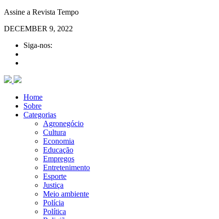
Assine a Revista Tempo
DECEMBER 9, 2022
Siga-nos:
Home
Sobre
Categorias
Agronegócio
Cultura
Economia
Educação
Empregos
Entretenimento
Esporte
Justiça
Meio ambiente
Polícia
Política