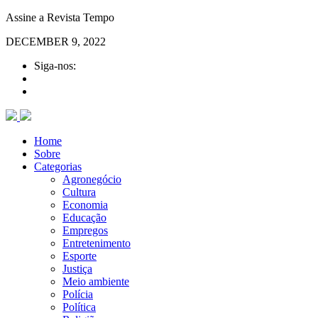
Assine a Revista Tempo
DECEMBER 9, 2022
Siga-nos:
Home
Sobre
Categorias
Agronegócio
Cultura
Economia
Educação
Empregos
Entretenimento
Esporte
Justiça
Meio ambiente
Polícia
Política