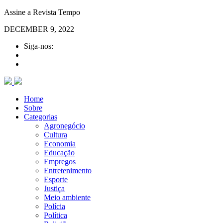
Assine a Revista Tempo
DECEMBER 9, 2022
Siga-nos:
Home
Sobre
Categorias
Agronegócio
Cultura
Economia
Educação
Empregos
Entretenimento
Esporte
Justiça
Meio ambiente
Polícia
Política