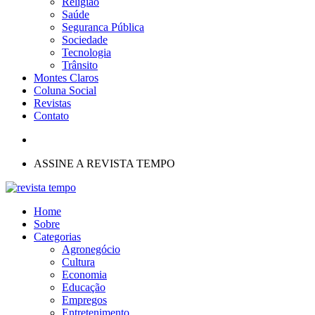
Religião
Saúde
Seguranca Pública
Sociedade
Tecnologia
Trânsito
Montes Claros
Coluna Social
Revistas
Contato
ASSINE A REVISTA TEMPO
Home
Sobre
Categorias
Agronegócio
Cultura
Economia
Educação
Empregos
Entretenimento