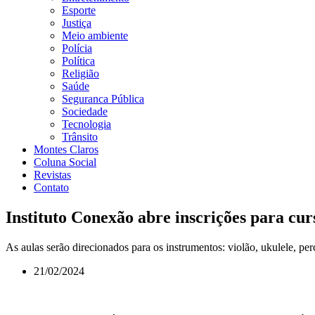
Esporte
Justiça
Meio ambiente
Polícia
Política
Religião
Saúde
Seguranca Pública
Sociedade
Tecnologia
Trânsito
Montes Claros
Coluna Social
Revistas
Contato
Instituto Conexão abre inscrições para cur
As aulas serão direcionados para os instrumentos: violão, ukulele, per
21/02/2024