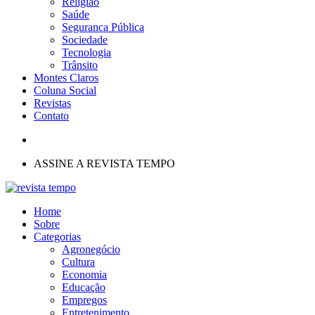
Religião
Saúde
Seguranca Pública
Sociedade
Tecnologia
Trânsito
Montes Claros
Coluna Social
Revistas
Contato
ASSINE A REVISTA TEMPO
Home
Sobre
Categorias
Agronegócio
Cultura
Economia
Educação
Empregos
Entretenimento