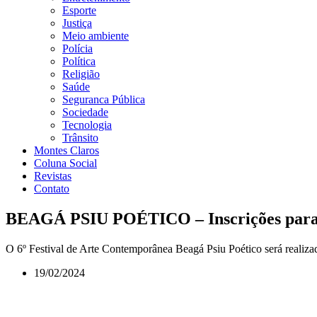
Esporte
Justiça
Meio ambiente
Polícia
Política
Religião
Saúde
Seguranca Pública
Sociedade
Tecnologia
Trânsito
Montes Claros
Coluna Social
Revistas
Contato
BEAGÁ PSIU POÉTICO – Inscrições para par
O 6º Festival de Arte Contemporânea Beagá Psiu Poético será realiza
19/02/2024