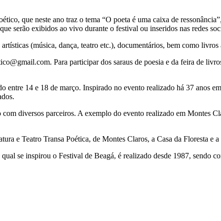
oético, que neste ano traz o tema “O poeta é uma caixa de ressonância”
 que serão exibidos ao vivo durante o festival ou inseridos nas redes soc
artísticas (música, dança, teatro etc.), documentários, bem como livros
co@gmail.com. Para participar dos saraus de poesia e da feira de livros,
o entre 14 e 18 de março. Inspirado no evento realizado há 37 anos em
ados.
om diversos parceiros. A exemplo do evento realizado em Montes Claros
atura e Teatro Transa Poética, de Montes Claros, a Casa da Floresta e a 
qual se inspirou o Festival de Beagá, é realizado desde 1987, sendo c