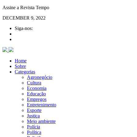
Assine a Revista Tempo
DECEMBER 9, 2022
Siga-nos:
Home
Sobre
Categorias
Agronegócio
Cultura
Economia
Educação
Empregos
Entretenimento
Esporte
Justiça
Meio ambiente
Polícia
Política