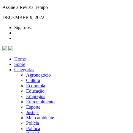
Assine a Revista Tempo
DECEMBER 9, 2022
Siga-nos:
Home
Sobre
Categorias
Agronegócio
Cultura
Economia
Educação
Empregos
Entretenimento
Esporte
Justiça
Meio ambiente
Polícia
Política