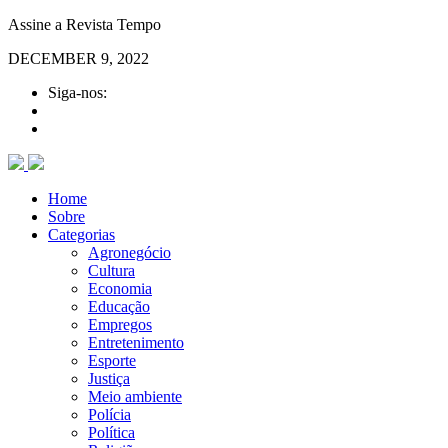
Assine a Revista Tempo
DECEMBER 9, 2022
Siga-nos:
Home
Sobre
Categorias
Agronegócio
Cultura
Economia
Educação
Empregos
Entretenimento
Esporte
Justiça
Meio ambiente
Polícia
Política