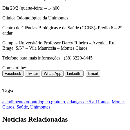
Dia 28/2 (quarta-feira) – 14h00
Clínica Odontológica da Unimontes
Centro de Ciências Biológicas e da Saúde (CCBS)- Prédio 6 – 2º
andar
Campus Universitário Professor Darcy Ribeiro – Avenida Rui
Braga, S/Nº – Vila Mauricéia – Montes Claros
Telefone para mais informações: (38) 3229-8445
Compartilhe:
Facebook
Twitter
WhatsApp
LinkedIn
Email
Tags:
atendimento odontológico gratuito
,
crianças de 5 a 11 anos
,
Montes
Claros
,
Saúde
,
Unimontes
Notícias Relacionadas