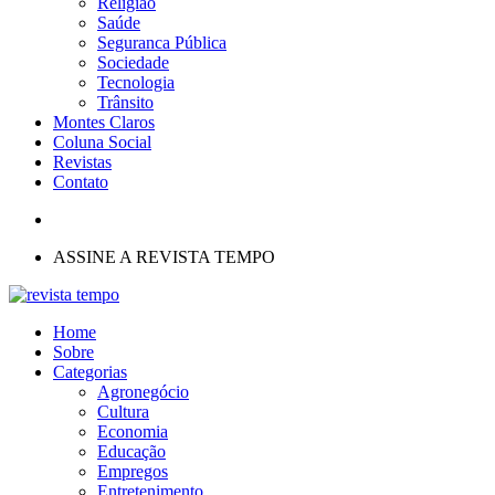
Religião
Saúde
Seguranca Pública
Sociedade
Tecnologia
Trânsito
Montes Claros
Coluna Social
Revistas
Contato
ASSINE A REVISTA TEMPO
Home
Sobre
Categorias
Agronegócio
Cultura
Economia
Educação
Empregos
Entretenimento