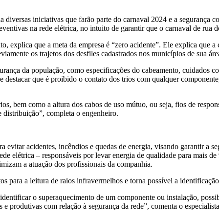
diversas iniciativas que farão parte do carnaval 2024 e a segurança c
ventivas na rede elétrica, no intuito de garantir que o carnaval de rua 
 explica que a meta da empresa é “zero acidente”. Ele explica que a 
viamente os trajetos dos desfiles cadastrados nos municípios de sua ár
segurança da população, como especificações do cabeamento, cuidados co
Vale destacar que é proibido o contato dos trios com qualquer compone
ios, bem como a altura dos cabos de uso mútuo, ou seja, fios de respo
de distribuição”, completa o engenheiro.
 evitar acidentes, incêndios e quedas de energia, visando garantir a s
e elétrica – responsáveis por levar energia de qualidade para mais de 
timizam a atuação dos profissionais da companhia.
para a leitura de raios infravermelhos e torna possível a identificação
identificar o superaquecimento de um componente ou instalação, possi
es e produtivas com relação à segurança da rede”, comenta o especialist