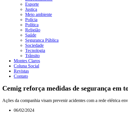
Esporte
Justiça
Meio ambiente
Polícia
Política
Religião
Saúde
Seguranca Pública
Sociedade
Tecnologia
Trânsito
Montes Claros
Coluna Social
Revistas
Contato
Cemig reforça medidas de segurança em to
Ações da companhia visam prevenir acidentes com a rede elétrica env
06/02/2024