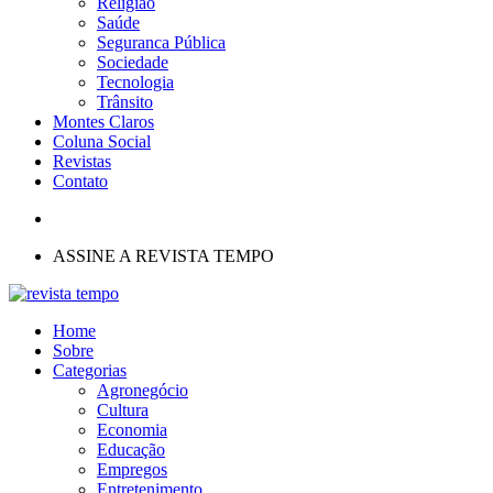
Religião
Saúde
Seguranca Pública
Sociedade
Tecnologia
Trânsito
Montes Claros
Coluna Social
Revistas
Contato
ASSINE A REVISTA TEMPO
Home
Sobre
Categorias
Agronegócio
Cultura
Economia
Educação
Empregos
Entretenimento