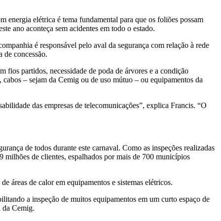
om energia elétrica é tema fundamental para que os foliões possam
deste ano aconteça sem acidentes em todo o estado.
companhia é responsável pelo aval da segurança com relação à rede
ea de concessão.
m fios partidos, necessidade de poda de árvores e a condição
nte, cabos – sejam da Cemig ou de uso mútuo – ou equipamentos da
nsabilidade das empresas de telecomunicações”, explica Francis. “O
egurança de todos durante este carnaval. Como as inspeções realizadas
9 milhões de clientes, espalhados por mais de 700 municípios
 de áreas de calor em equipamentos e sistemas elétricos.
bilitando a inspeção de muitos equipamentos em um curto espaço de
a da Cemig.