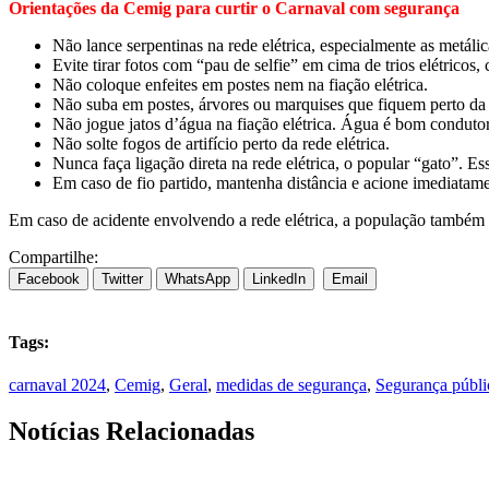
Orientações da Cemig para curtir o Carnaval com segurança
Não lance serpentinas na rede elétrica, especialmente as metálic
Evite tirar fotos com “pau de selfie” em cima de trios elétricos
Não coloque enfeites em postes nem na fiação elétrica.
Não suba em postes, árvores ou marquises que fiquem perto da r
Não jogue jatos d’água na fiação elétrica. Água é bom condutor
Não solte fogos de artifício perto da rede elétrica.
Nunca faça ligação direta na rede elétrica, o popular “gato”. Ess
Em caso de fio partido, mantenha distância e acione imediatame
Em caso de acidente envolvendo a rede elétrica, a população também 
Compartilhe:
Facebook
Twitter
WhatsApp
LinkedIn
Email
Tags:
carnaval 2024
,
Cemig
,
Geral
,
medidas de segurança
,
Segurança públi
Notícias Relacionadas