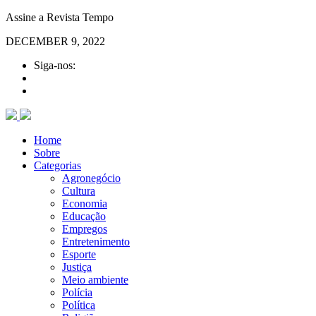
Assine a Revista Tempo
DECEMBER 9, 2022
Siga-nos:
Home
Sobre
Categorias
Agronegócio
Cultura
Economia
Educação
Empregos
Entretenimento
Esporte
Justiça
Meio ambiente
Polícia
Política