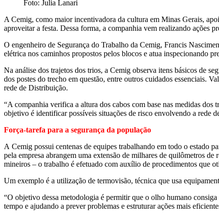
Foto: Julia Lanari
A Cemig, como maior incentivadora da cultura em Minas Gerais, apoia 
aproveitar a festa. Dessa forma, a companhia vem realizando ações pre
O engenheiro de Segurança do Trabalho da Cemig, Francis Nascimento,
elétrica nos caminhos propostos pelos blocos e atua inspecionando pre
Na análise dos trajetos dos trios, a Cemig observa itens básicos de 
dos postes do trecho em questão, entre outros cuidados essenciais. 
rede de Distribuição.
“A companhia verifica a altura dos cabos com base nas medidas dos tr
objetivo é identificar possíveis situações de risco envolvendo a rede 
Força-tarefa para a segurança da população
A Cemig possui centenas de equipes trabalhando em todo o estado para
pela empresa abrangem uma extensão de milhares de quilômetros de red
mineiros – o trabalho é efetuado com auxílio de procedimentos que o
Um exemplo é a utilização de termovisão, técnica que usa equipamentos 
“O objetivo dessa metodologia é permitir que o olho humano consiga 
tempo e ajudando a prever problemas e estruturar ações mais eficient