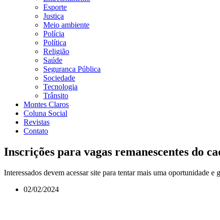
Esporte
Justiça
Meio ambiente
Polícia
Política
Religião
Saúde
Seguranca Pública
Sociedade
Tecnologia
Trânsito
Montes Claros
Coluna Social
Revistas
Contato
Inscrições para vagas remanescentes do cad
Interessados devem acessar site para tentar mais uma oportunidade e g
02/02/2024