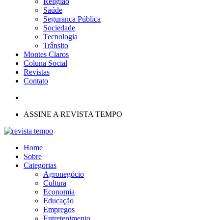
Religião
Saúde
Seguranca Pública
Sociedade
Tecnologia
Trânsito
Montes Claros
Coluna Social
Revistas
Contato
ASSINE A REVISTA TEMPO
Home
Sobre
Categorias
Agronegócio
Cultura
Economia
Educação
Empregos
Entretenimento