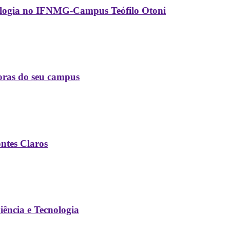
ecnologia no IFNMG-Campus Teófilo Otoni
oras do seu campus
ontes Claros
ência e Tecnologia