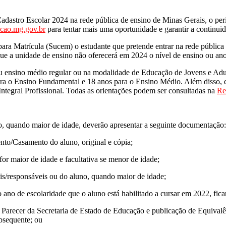
Cadastro Escolar 2024 na rede pública de ensino de Minas Gerais, o per
acao.mg.gov.br
para tentar mais uma oportunidade e garantir a continui
ara Matrícula (Sucem) o estudante que pretende entrar na rede públi
ue a unidade de ensino não oferecerá em 2024 o nível de ensino ou ano
u ensino médio regular ou na modalidade de Educação de Jovens e Adu
ra o Ensino Fundamental e 18 anos para o Ensino Médio. Além disso, es
tegral Profissional. Todas as orientações podem ser consultadas na
Re
uno, quando maior de idade, deverão apresentar a seguinte documentação:
nto/Casamento do aluno, original e cópia;
for maior de idade e facultativa se menor de idade;
is/responsáveis ou do aluno, quando maior de idade;
 ano de escolaridade que o aluno está habilitado a cursar em 2022, fic
arecer da Secretaria de Estado de Educação e publicação de Equivalênc
ubsequente; ou