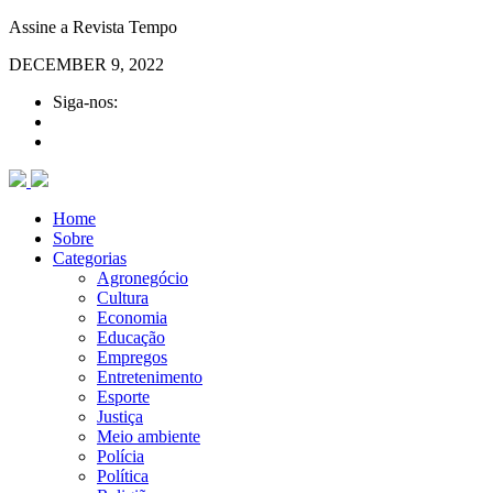
Assine a Revista Tempo
DECEMBER 9, 2022
Siga-nos:
Home
Sobre
Categorias
Agronegócio
Cultura
Economia
Educação
Empregos
Entretenimento
Esporte
Justiça
Meio ambiente
Polícia
Política