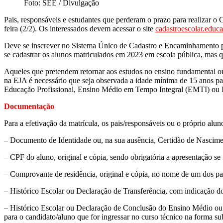
Foto: SEE / Divulgação
Pais, responsáveis e estudantes que perderam o prazo para realizar o 
feira (2/2). Os interessados devem acessar o site
cadastroescolar.educ
Deve se inscrever no Sistema Único de Cadastro e Encaminhamento p
se cadastrar os alunos matriculados em 2023 em escola pública, mas q
Aqueles que pretendem retornar aos estudos no ensino fundamental o
na EJA é necessário que seja observada a idade mínima de 15 anos pa
Educação Profissional, Ensino Médio em Tempo Integral (EMTI) ou In
Documentação
Para a efetivação da matrícula, os pais/responsáveis ou o próprio al
– Documento de Identidade ou, na sua ausência, Certidão de Nascime
– CPF do aluno, original e cópia, sendo obrigatória a apresentação se 
– Comprovante de residência, original e cópia, no nome de um dos pa
– Histórico Escolar ou Declaração de Transferência, com indicação do
– Histórico Escolar ou Declaração de Conclusão do Ensino Médio ou P
para o candidato/aluno que for ingressar no curso técnico na forma s