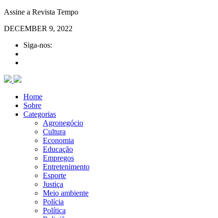
Assine a Revista Tempo
DECEMBER 9, 2022
Siga-nos:
Home
Sobre
Categorias
Agronegócio
Cultura
Economia
Educação
Empregos
Entretenimento
Esporte
Justiça
Meio ambiente
Polícia
Política