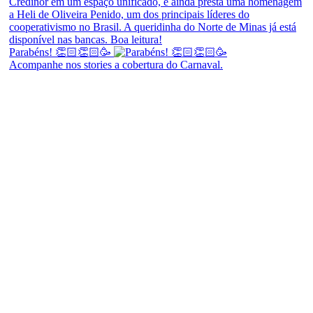
Parabéns! 👏🏻👏🏻🥳
Acompanhe nos stories a cobertura do Carnaval.