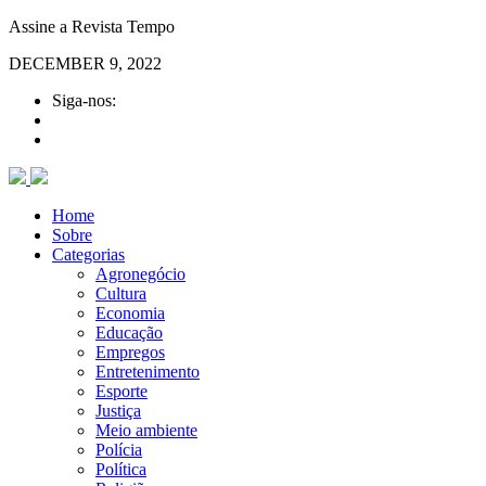
Assine a Revista Tempo
DECEMBER 9, 2022
Siga-nos:
Home
Sobre
Categorias
Agronegócio
Cultura
Economia
Educação
Empregos
Entretenimento
Esporte
Justiça
Meio ambiente
Polícia
Política