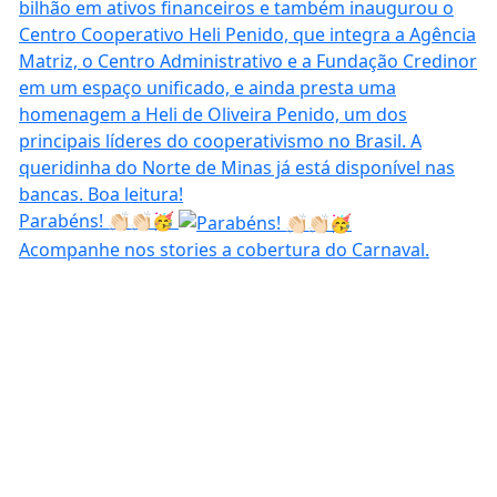
Parabéns! 👏🏻👏🏻🥳
Acompanhe nos stories a cobertura do Carnaval.