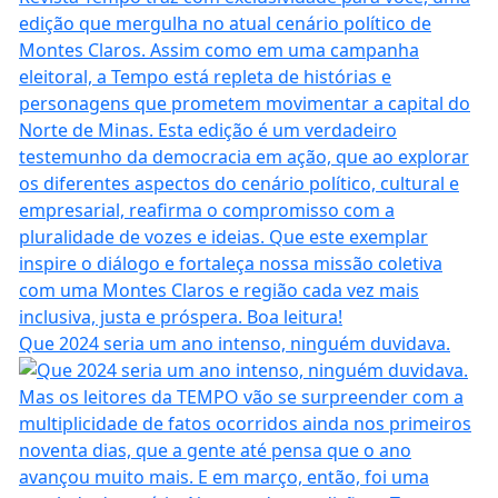
Que 2024 seria um ano intenso, ninguém duvidava.