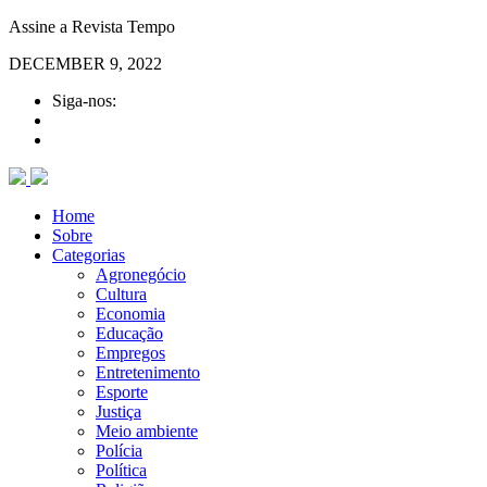
Assine a Revista Tempo
DECEMBER 9, 2022
Siga-nos:
Home
Sobre
Categorias
Agronegócio
Cultura
Economia
Educação
Empregos
Entretenimento
Esporte
Justiça
Meio ambiente
Polícia
Política