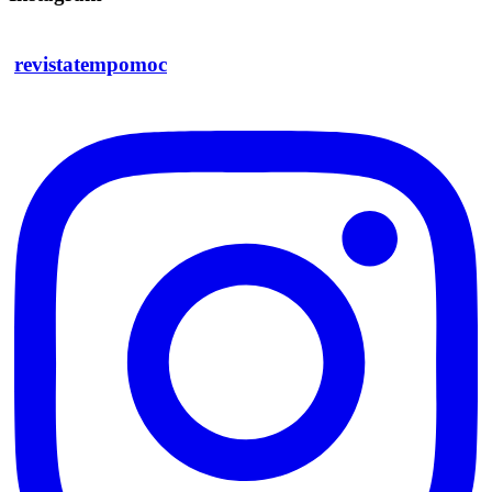
revistatempomoc